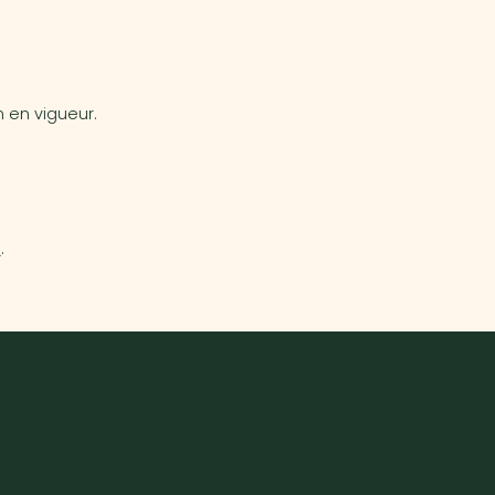
 en vigueur.
r
.