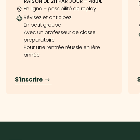
RAISON DE 2H PAR JOUR – 480€
En ligne – possibilité de replay
Révisez et anticipez
En petit groupe
Avec un professeur de classe
préparatoire
Pour une
rentrée réussie
en 1ère
année
S'inscrire
S