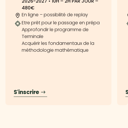
2026-2027 • 10H – 2H PAR JOUR –
480€
En ligne – possibilité de replay
Etre prêt pour le passage en prépa
Approfondir le programme de
Terminale
Acquérir les fondamentaux de la
méthodologie mathématique
S'inscrire
S