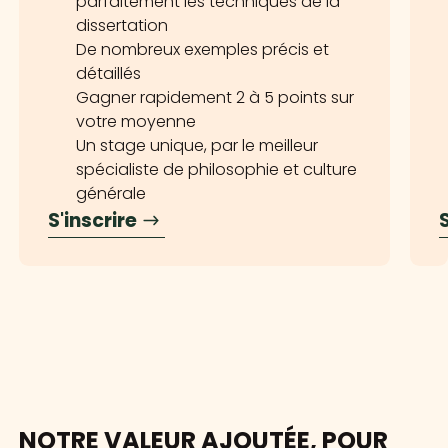
parfaitement les techniques de la
dissertation
De nombreux exemples précis et
détaillés
Gagner rapidement 2 à 5 points sur
votre moyenne
Un stage unique, par le meilleur
spécialiste de philosophie et culture
générale
S'inscrire
S
NOTRE VALEUR AJOUTÉE, POUR